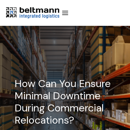
Skip
to
content
How Can You Ensure
Minimal Downtime
During Commercial
Relocations?