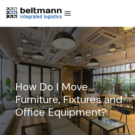
Skip
to
content
How Do I Move
Furniture, Fixtures and
Office Equipment?