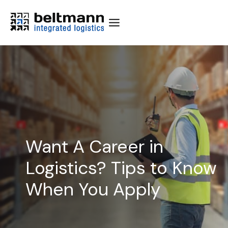
Skip
to
content
Want A Career in
Logistics? Tips to Know
When You Apply